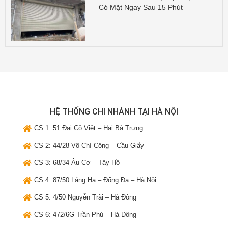
– Có Mặt Ngay Sau 15 Phút
HỆ THỐNG CHI NHÁNH TẠI HÀ NỘI
CS 1: 51 Đại Cồ Việt – Hai Bà Trưng
CS 2: 44/28 Võ Chí Công – Cầu Giấy
CS 3: 68/34 Âu Cơ – Tây Hồ
CS 4: 87/50 Láng Hạ – Đống Đa – Hà Nội
CS 5: 4/50 Nguyễn Trãi – Hà Đông
CS 6: 472/6G Trần Phú – Hà Đông